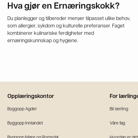
Hva gjør en Ernæringskokk?
Du planlegger og tilbereder menyer tilpasset ulike behov,
som allergier, sykdom og kulturelle preferanser. Faget
kombinerer kulinariske ferdigheter med
ernæringskunnskap og hygiene.
Opplæringskontor
For lærling
Byggopp Agder
Bli lærling
Byggopp Innlandet
Våre fag
Byggopp Møre og Romsdal
Hvordan er det