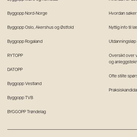
Byggopp Nord-Norge
Hvordan søker 
Byggopp Oslo, Akershus og Østfold
Nyttig info til l
Byggopp Rogaland
Utdanningsløp
RYTOPP
Oversikt over
og anleggstek
DATOPP
Ofte stilte spø
Byggopp Vestland
Praksiskandid
Byggopp TVB
BYGGOPP Trøndelag