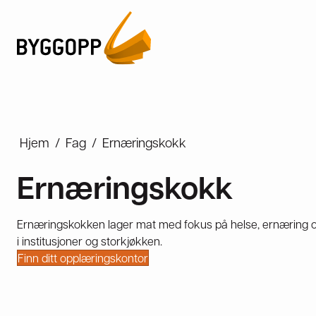
Hjem
/
Fag
/
Ernæringskokk
Ernæringskokk
Ernæringskokken lager mat med fokus på helse, ernæring o
i institusjoner og storkjøkken.
Finn ditt opplæringskontor