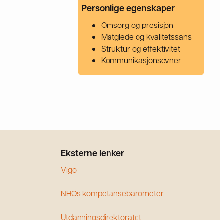
Personlige egenskaper
Omsorg og presisjon
Matglede og kvalitetssans
Struktur og effektivitet
Kommunikasjonsevner
Eksterne lenker
Vigo
NHOs kompetansebarometer
Utdanningsdirektoratet