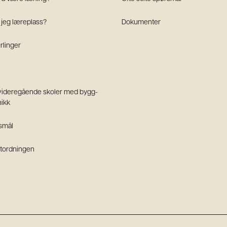
jeg læreplass?
Dokumenter
ærlinger
 videregående skoler med bygg-
nikk
rsmål
atordningen