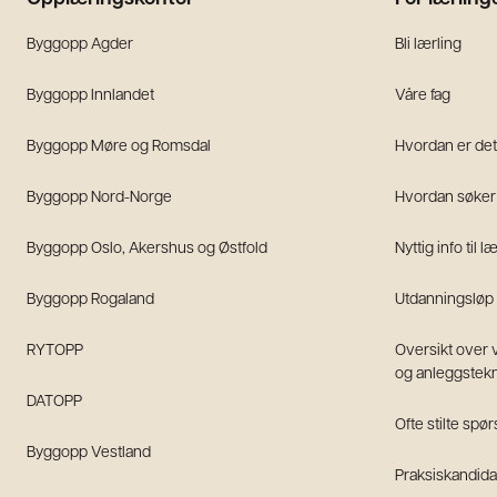
Byggopp Agder
Bli lærling
Byggopp Innlandet
Våre fag
Byggopp Møre og Romsdal
Hvordan er det
Byggopp Nord-Norge
Hvordan søker 
Byggopp Oslo, Akershus og Østfold
Nyttig info til l
Byggopp Rogaland
Utdanningsløp
RYTOPP
Oversikt over
og anleggstek
DATOPP
Ofte stilte spø
Byggopp Vestland
Praksiskandid