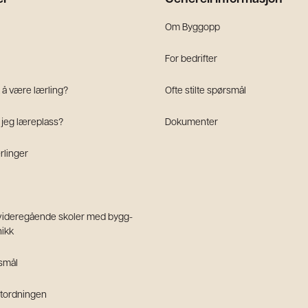
Om Byggopp
For bedrifter
 å være lærling?
Ofte stilte spørsmål
jeg læreplass?
Dokumenter
ærlinger
 videregående skoler med bygg-
nikk
rsmål
atordningen